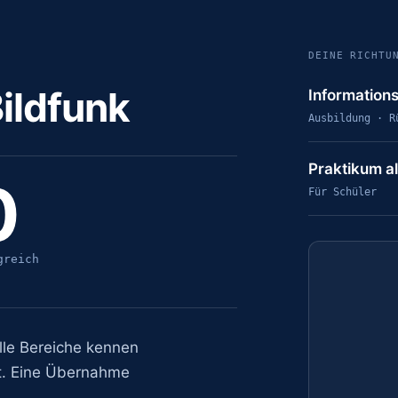
DEINE RICHTU
ildfunk
Informations
Ausbildung · R
Praktikum al
0
Für Schüler
greich
lle Bereiche kennen
t. Eine Übernahme