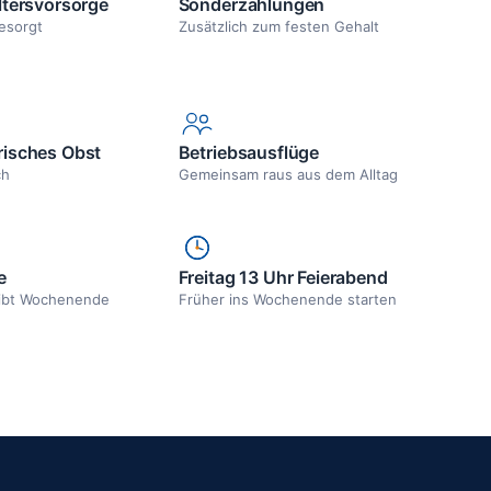
ltersvorsorge
Sonderzahlungen
esorgt
Zusätzlich zum festen Gehalt
risches Obst
Betriebsausflüge
ch
Gemeinsam raus aus dem Alltag
e
Freitag 13 Uhr Feierabend
ibt Wochenende
Früher ins Wochenende starten