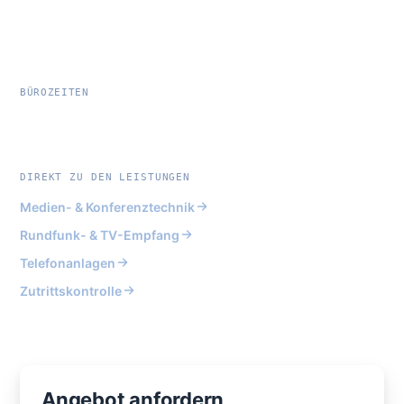
Bildfunk electronic GmbH
Rudolf-Breitscheid-Straße 88
15562 Rüdersdorf bei Berlin
BÜROZEITEN
Mo–Do 7:00–16:15 · Fr 7:00–13:15
DIREKT ZU DEN LEISTUNGEN
Medien- & Konferenztechnik
Rundfunk- & TV-Empfang
Telefonanlagen
Zutrittskontrolle
Angebot anfordern