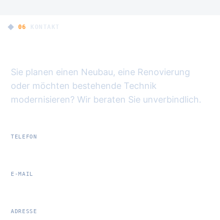
06
·
KONTAKT
Sprechen wir über Ihr Haus
Sie planen einen Neubau, eine Renovierung
oder möchten bestehende Technik
modernisieren? Wir beraten Sie unverbindlich.
TELEFON
033638 755-0
E-MAIL
bildfunk@bildfunk.de
ADRESSE